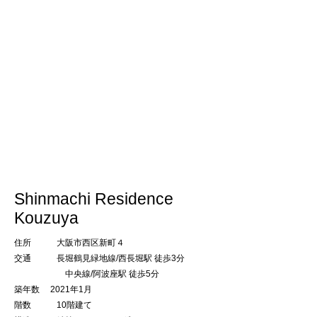
Shinmachi Residence
Kouzuya
​住所 大阪市西区新町４
交通
長堀鶴見緑地線/
西長堀駅 徒
歩3分
中央線/阿波座駅 徒歩5分
築年数 2021年1月
階数 10階建て