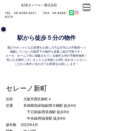
KSRカンパニー株式会社
大阪市大正区不動産売却
KSRカンパニー㈱STELLA不動産
大阪市大正区不動産売却
大阪市大正区不動産売却
TEL
06-6586-6221
​ FAX
06-6586-
KSRカンパニー㈱STELLA不動産
6370
駅から徒歩５分​の物件
堀江やオシャレなお部屋をお探しの方はSTELLA不動産へ☆
掲載していない大阪府下の物件も多数ご紹介可能です！
​スーモ・ホームズ等に掲載されている物件も仲介手数料無料！
気になる物件ございましたらお気軽にお問い合わせください♪
こだわり条件に合わせてお部屋をお探しします！
セレーノ新町
​住所 大阪市西区新町４
交通
長堀鶴見緑地線/西大橋駅 徒歩4分
千日前線/西長堀駅 徒歩9分
中央線/阿波座駅 徒歩9分
築年数 2022年4月