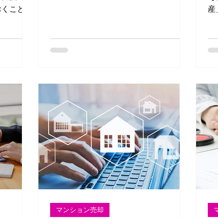
し、「査定額はどう決まるのか？」「ど
おくことが
産
こに相談すればいいのか？」と疑問を持
早く現金
購
つ方も多いでしょう。そこで、大正区で
たい 空き
き
不動産の査定を検討されている方に向け
け早く手放
本
て、査定のポイントや信頼できる不
売却を考
や
て
マンション売却