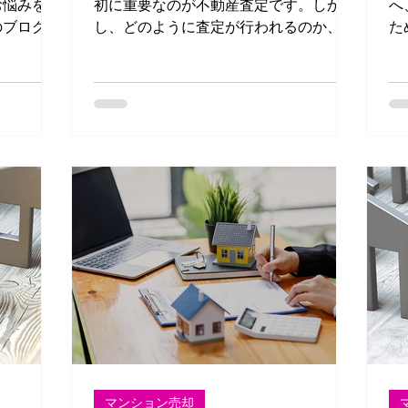
お悩みを持
初に重要なのが不動産査定です。しか
へ
のブログで
し、どのように査定が行われるのか、ど
た
家を売却で
んなポイントに注意すれば良いのか、迷
ン
プと注意点
う方も多いのではないでしょうか？特
こ
に、大正区のような地域特有の市場動向
ま
や物件の特徴を理解したうえで査定を受
けることが、成功への近道になりま
マンション売却