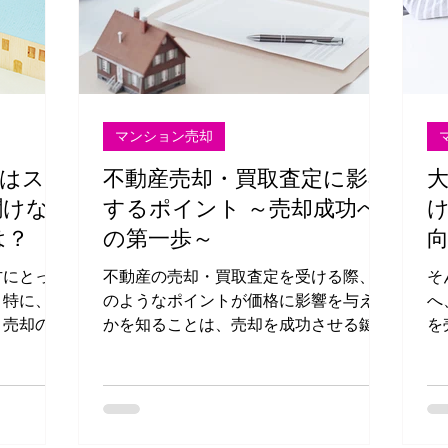
マンション売却
定はステ
不動産売却・買取査定に影響
聞けな
するポイント ～売却成功へ
は？
の第一歩～
方にとっ
不動産の売却・買取査定を受ける際、ど
そ
。特に、ど
のようなポイントが価格に影響を与える
へ
、売却の成
かを知ることは、売却を成功させる鍵と
を
は、ステラ
なります。土地、建物、マンション、戸
か
査定の特徴
建てそれぞれにおいて異なる評価基準が
す
査定の裏
存在するため、適切な情報を理解するこ
不
とが重要です。本記事では、査定に影響
に
する主な要因を解説
で