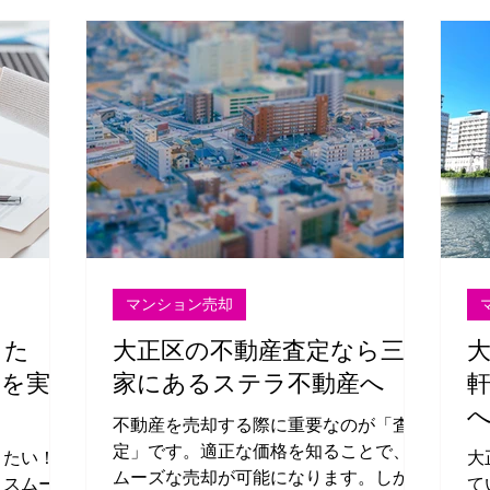
してもら
う！
説しま
マンション売却
りた
大正区の不動産査定なら三軒
却を実現
家にあるステラ不動産へ
不動産を売却する際に重要なのが「査
定」です。適正な価格を知ることで、ス
りたい！」
大
ムーズな売却が可能になります。しか
、スムーズ
て