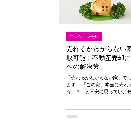
マンション売却
売れるかわからない
取可能！不動産売却
への解決策
「売れるかわからない家」で
ます！ 「この家、本当に売れるのか
な…？」と不安に思っていま
築年数が古い、立地が悪い、
が必要…そんな理由で売却を
方へ。 実は、市場で売れにくい物件で
も 「不動産買取」 を活用す
ーズに手放すことが可能です。 この