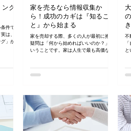
ミング
家を売るなら情報収集か
ら！成功のカギは『知るこ
と』から始まる
い条件でス
。実は、不
家を売却する際、多くの人が最初に抱く
不
ング」が存
疑問は「何から始めればいいのか？」と
「
のタイミン
いうことです。家は人生で最も高価な資
と
家を売る方
産の一つであり、その売却には慎重な準
産
備が必要です。成功する売却の第一歩
よ
は、情報収集から始めることです。本記
り
事では、家を売る前に知っておくべき情
産
報と、成功へのステップを詳しく
ン