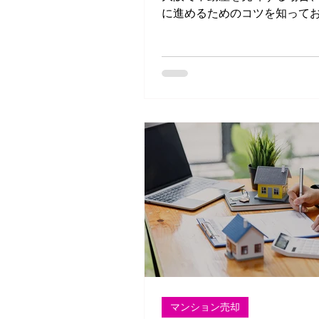
に進めるためのコツを知って
重要です。 転勤や引っ越しで
化したい 相続した家を処分し
家の管理ができず、できるだ
したい このような理由で早期
え
マンション売却