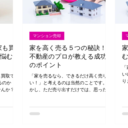
マンション売却
家も買
家を高く売る５つの秘訣！
に悩む方
不動産のプロが教える成功
のポイント
「
い
も買取でき
「家を売るなら、できるだけ高く売りた
りませ
い！」と考えるのは当然のことです。し
経
せんか？
かし、ただ売り出すだけでは、思ったよ
理
リフォーム
うな価格で売れないことも。 今回は、
わ
諦めている
不動産のプロが実践する「家を高く売る
で
ための5つの秘訣」をご紹介します。売
を
れば、スム
却価格を引き上げるための具体的な方法
記
を知り、満足のいく取引を目指しましょ