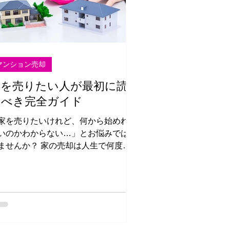
マンション売却
家を売りたい人が最初に読
むべき完全ガイド
家を売りたいけれど、何から始めれば
いのかわからない…」とお悩みではあ
んか？ 家の売却は人生で何度も
験することではなく、手続きや相場の
解が不十分なまま進めてしまうと、思
ぬ損をすることもあります。 本記事
は、2025年の最新情報をもとに「家
売るときに必要な知識