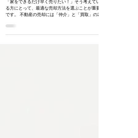
スト
「家をできるだけ早く売りたい！」そう考えてい
る方にとって、最適な売却方法を選ぶことが重要
です。 不動産の売却には「仲介」と「買取」の2つ
の方法がありますが、スピードを重視するなら買
取が有利です。特に、すぐに現金化したい方や、
家の状態を気にせず売りたい方には買取がピッタ
リ。 この記事では、買取が向いている人の特徴を
チェックリストで解説しながら、スムーズに売却
するためのポイントをご紹介します。 まずは、あ
なたに買取が合っているかどうか、チェックして
みましょう！