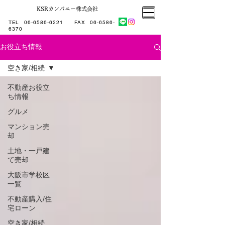
KSRカンパニー株式会社
大阪市大正区不動産売却
KSRカンパニー㈱STELLA不動産
大阪市大正区不動産売却
大阪市大正区不動産売却
TEL
06-6586-6221
​ FAX
06-6586-
KSRカンパニー㈱STELLA不動産
6370
お役立ち情報
空き家/相続
不動産お役立
ち情報
グルメ
マンション売
却
土地・一戸建
て売却
大阪市学校区
一覧
不動産購入/住
宅ローン
空き家/相続