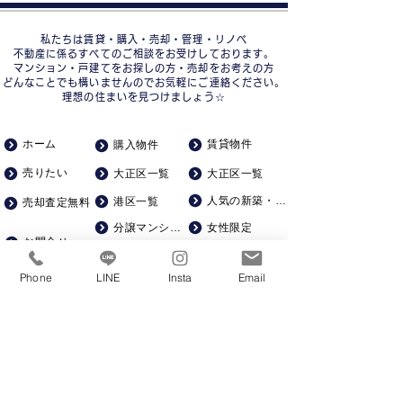
私たちは賃貸・購入・売却・管理・リノベ
不動産に係るすべてのご相談をお受けしております。
マンション・戸建てをお探しの方・売却をお考えの方
どんなことでも構いませんのでお気軽にご連絡ください。
理想の住まいを見つけましょう☆
ホーム
賃貸物件
購入物件
売りたい
大正区一覧
大正区一覧
人気の新築・築浅
港区一覧
売却査定無料
分譲マンション
女性限定
お問合せ
一人暮らし向け
中古戸建て
会社概要
Phone
LINE
Insta
Email
ゆったり広め
土地
求人募集
一棟マンション
ペット飼育可
駅徒歩５分以内
賃貸仲介手数料０
KSRカンパニー株式会社​