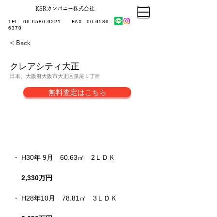
KSRカンパニー株式会社
大阪市大正区不動産売却
KSRカンパニー㈱STELLA不動産
大阪市大正区不動産売却
大阪市大正区不動産売却
TEL
06-6586-6221
​ FAX
06-6586-
KSRカンパニー㈱STELLA不動産
6370
< Back
クレアシティ大正
日本、大阪府大阪市大正区泉尾１丁目
無料査定はこちら
売却成約事例
・ H30年 9月　60.63㎡
　2
ＬＤＫ
2,330万円
・ H28年10月　
78.81㎡
　3ＬＤＫ