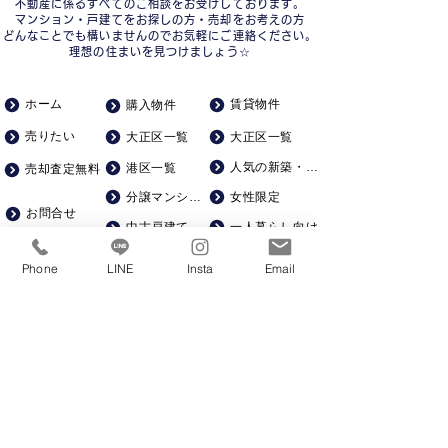
不動産に係るすべてのご相談をお受けしております。
マンション・戸建てをお探しの方・売却をお考えの方
どんなことでも構いませんのでお気軽にご連絡ください。
理想の住まいを見つけましょう☆
ホーム
賃貸物件
購入物件
売りたい
大正区一覧
大正区一覧
人気の新築・築浅
港区一覧
売却査定無料
分譲マンション
女性限定
お問合せ
一人暮らし向け
中古戸建て
会社概要
ゆったり広め
土地
Phone
LINE
Insta
Email
求人募集
一棟マンション
ペット飼育可
駅徒歩５分以内
賃貸仲介手数料０
KSRカンパニー株式会社​
​建設
06-6586-6360
不動産
06-6586-6221