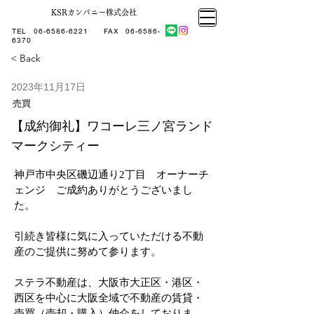
KSRカンパニー株式会社
大阪市大正区不動産売却
KSRカンパニー㈱STELLA不動産
大阪市大正区不動産売却
大阪市大正区不動産売却
TEL
06-6586-6221
​ FAX
06-6586-
KSRカンパニー㈱STELLA不動産
6370
< Back
2023年11月17日
売買
【成約御礼】ワコーレ三ノ宮ランド
マークシティー
神戸市中央区磯辺通り2丁目　オーナーチ
ェンジ　ご成約ありがとうございまし
た。
引続き皆様に気に入っていただける不動
産のご提供に努めて参ります。
ステラ不動産は、大阪市大正区・港区・
西区を中心に大阪全域で不動産の賃貸・
売買（売却・購入）仲介をしておりま