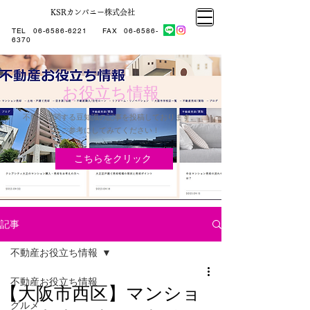
KSRカンパニー株式会社
大阪市大正区不動産売却
KSRカンパニー㈱STELLA不動産
大阪市大正区不動産売却
大阪市大正区不動産売却
TEL
06-6586-6221
​ FAX
06-6586-
KSRカンパニー㈱STELLA不動産
6370
お役立ち情報
不動産に関する豆知識の記事を投稿しております。
​ご参考にしてみてください！
こちらをクリック
記事
不動産お役立ち情報
不動産お役立ち情報
【大阪市西区】マンショ
グルメ