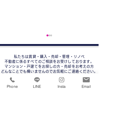
私たちは賃貸・購入・売却・管理・リノベ
不動産に係るすべてのご相談をお受けしております。
マンション・戸建てをお探しの方・売却をお考えの方
どんなことでも構いませんのでお気軽にご連絡ください。
理想の住まいを見つけましょう☆
家を高く売る５つの秘
家を売りたい人
Phone
LINE
Insta
Email
訣！不動産のプロが教え
読むべき完全ガ
ホーム
賃貸物件
購入物件
る成功のポイント
売りたい
大正区一覧
大正区一覧
人気の新築・築浅
港区一覧
売却査定無料
分譲マンション
女性限定
お問合せ
一人暮らし向け
中古戸建て
会社概要