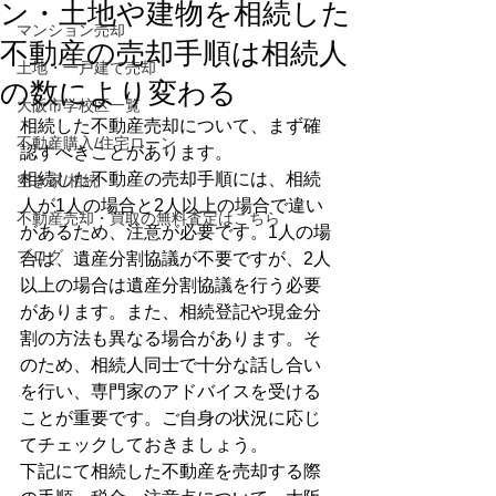
ン・土地や建物を相続した
マンション売却
不動産の売却手順は相続人
土地・一戸建て売却
の数により変わる
大阪市学校区一覧
相続した不動産売却について、まず確
不動産購入/住宅ローン
認すべきことがあります。
相続した不動産の売却手順には、相続
空き家/相続
人が1人の場合と2人以上の場合で違い
不動産売却・買取の無料査定はこちら
があるため、注意が必要です。1人の場
ブログ
合は、遺産分割協議が不要ですが、2人
以上の場合は遺産分割協議を行う必要
があります。また、相続登記や現金分
割の方法も異なる場合があります。そ
のため、相続人同士で十分な話し合い
を行い、専門家のアドバイスを受ける
ことが重要です。ご自身の状況に応じ
てチェックしておきましょう。 
下記にて相続した不動産を売却する際