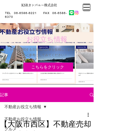
KSRカンパニー株式会社
大阪市大正区不動産売却
KSRカンパニー㈱STELLA不動産
大阪市大正区不動産売却
大阪市大正区不動産売却
TEL
06-6586-6221
​ FAX
06-6586-
KSRカンパニー㈱STELLA不動産
6370
お役立ち情報
不動産に関する豆知識の記事を投稿しております。
​ご参考にしてみてください！
こちらをクリック
記事
不動産お役立ち情報
不動産お役立ち情報
【大阪市西区】不動産売却
グルメ