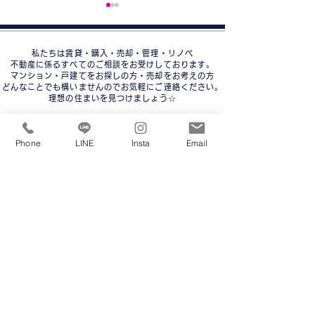
私たちは賃貸・購入・売却・管理・リノベ
不動産に係るすべてのご相談をお受けしております。
マンション・戸建てをお探しの方・売却をお考えの方
どんなことでも構いませんのでお気軽にご連絡ください。
理想の住まいを見つけましょう☆
家を高く売る５つの秘
家を売りたい人
訣！不動産のプロが教え
読むべき完全ガ
ホーム
賃貸物件
購入物件
Phone
LINE
Insta
Email
る成功のポイント
売りたい
大正区一覧
大正区一覧
人気の新築・築浅
港区一覧
売却査定無料
分譲マンション
女性限定
お問合せ
一人暮らし向け
中古戸建て
会社概要
ゆったり広め
土地
求人募集
一棟マンション
ペット飼育可
駅徒歩５分以内
賃貸仲介手数料０