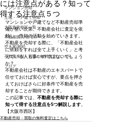
には注意点がある？知って
マンション売却
得する注意点５つ
土地・一戸建て売却
マンションや戸建てなど不動産売却準
大阪市学校区一覧
備が整い次第、不動産会社に査定を依
頼し、売却の活動を始めていきます。 
不動産購入/住宅ローン
不動産を売却する際に、「不動産会社
空き家/相続
に依頼をすれば全て上手くいく」と考
不動産売却・買取の無料査定はこちら
えている人も多いのではないでしょう
か？ 
ブログ
不動産会社は不動産のエキスパートで
任せておけば安心ですが、要点を押さ
えておけばさらに好条件で不動産を売
却することが期待できます。 
この記事では、
不動産を売却する際に
知って得する注意点を5つ解説します
。
【大阪市西区】 
不動産売却・買取の無料査定はこちら