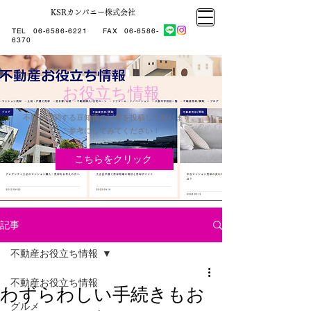
KSRカンパニー株式会社
大阪市大正区不動産売却
KSRカンパニー㈱STELLA不動産
大阪市大正区不動産売却
大阪市大正区不動産売却
TEL
06-6586-6221
​ FAX
06-6586-
KSRカンパニー㈱STELLA不動産
6370
お役立ち情報
不動産に関する豆知識の記事を投稿しております。
​ご参考にしてみてください！
こちらをクリック
記事
不動産お役立ち情報
不動産お役立ち情報
わずらわしい手続きもお
グルメ