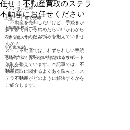
任せ！不動産買取のステラ
マンション売却
不動産にお任せください
土地・一戸建て売却
「不動産を売却したいけど、手続きが
大阪市学校区一覧
多すぎて何から始めたらいいかわから
ない！」そんなお悩みを抱えていませ
不動産購入/住宅ローン
んか？
空き家/相続
ステラ不動産では、わずらわしい手続
不動産売却・買取の無料査定はこちら
きをすべてお任せいただけるサポート
体制を整えています。本記事では、不
ブログ
動産買取に関するよくある悩みと、ス
テラ不動産がどのように解決するかを
ご紹介します。