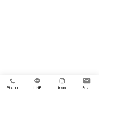
Phone
LINE
Insta
Email
私たちは賃貸・購入・売却・管理・リノベ
不動産に係るすべてのご相談をお受けしております。
マンション・戸建てをお探しの方・売却をお考えの方
どんなことでも構いませんのでお気軽にご連絡ください。
理想の住まいを見つけましょう☆