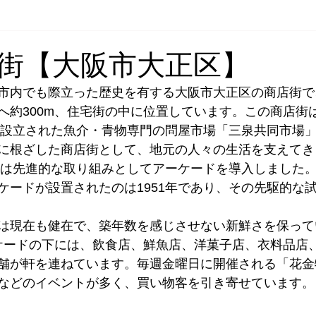
の無料査定はこちら
ブログ
街【大阪市大正区】
市内でも際立った歴史を有する大阪市大正区の商店街で
へ約300m、住宅街の中に位置しています。この商店街
年に設立された魚介・青物専門の問屋市場「三泉共同市場
に根ざした商店街として、地元の人々の生活を支えてき
店街は先進的な取り組みとしてアーケードを導入しました
ケードが設置されたのは1951年であり、その先駆的な
は現在も健在で、築年数を感じさせない新鮮さを保って
ーケードの下には、飲食店、鮮魚店、洋菓子店、衣料品店
舗が軒を連ねています。毎週金曜日に開催される「花金
などのイベントが多く、買い物客を引き寄せています。