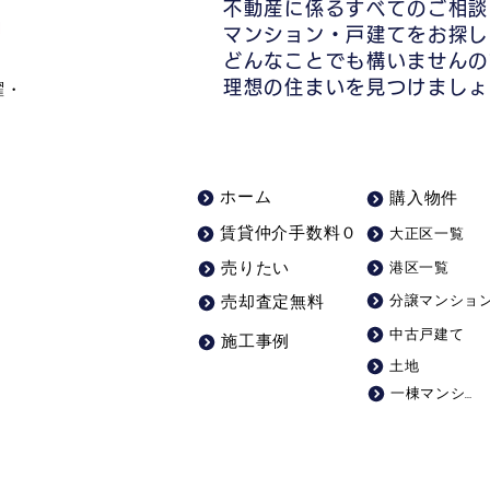
大正区付近で就職や転勤で引
大正
不動産に係るすべてのご相談
越しする方！仲介手数料最大
ラ不
マンション・戸建てをお探し
無料
料
どんなことでも構いませんの
理想の住まいを見つけましょ
曜・
ホーム
購入物件
大正区一覧
賃貸仲介手数料０
港区一覧
売りたい
分譲マンショ
売却査定無料
中古戸建て
施工事例
土地
一棟マンション