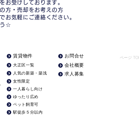
区の住まい探しならステ
をお受けしております。
動産/仲介手数料最大無
の方・売却をお考えの方
でお気軽にご連絡ください。
う☆
賃貸物件
お問合せ
ページ TO
大正区一覧
会社概要
人気の新築・築浅
求人募集
女性限定
ン
一人暮らし向け
ゆったり広め
ペット飼育可
駅徒歩５分以内