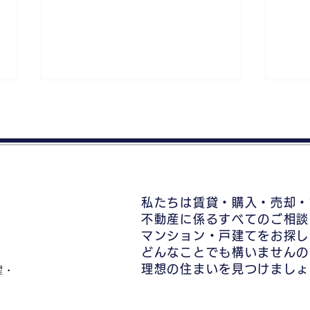
私たちは賃貸・購入・売却・
不動産仲介や査定はどこに相
不動
不動産に係るすべてのご相談
談？仲介手数料の注意点【大
ショ
マンション・戸建てをお探し
正区不動産買取】
正区
どんなことでも構いませんの
理想の住まいを見つけましょ
曜・