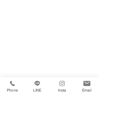
Phone
LINE
Insta
Email
私たちは賃貸・購入・売却・管理・リノベ
不動産に係るすべてのご相談をお受けしております。
マンション・戸建てをお探しの方・売却をお考えの方
どんなことでも構いませんのでお気軽にご連絡ください。
理想の住まいを見つけましょう☆