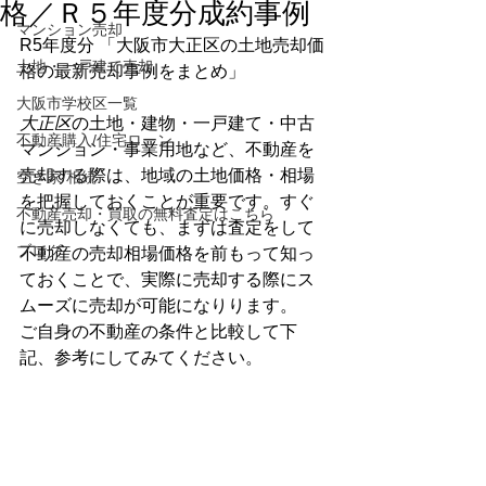
格／Ｒ５年度分成約事例
マンション売却
R5年度分 「大阪市大正区の土地売却価
土地・一戸建て売却
格の最新売却事例をまとめ」
大阪市学校区一覧
大正区
の土地・建物・一戸建て・中古
不動産購入/住宅ローン
マンション・事業用地など、不動産を
売却する際は、地域の土地価格・相場
空き家/相続
を把握しておくことが重要です。すぐ
不動産売却・買取の無料査定はこちら
に売却しなくても、まずは査定をして
ブログ
不動産の売却相場価格を前もって知っ
ておくことで、実際に売却する際にス
ムーズに売却が可能になりります。
ご自身の不動産の条件と比較して下
記、参考にしてみてください。