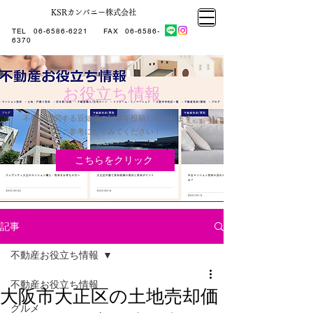
KSRカンパニー株式会社
大阪市大正区不動産売却
KSRカンパニー㈱STELLA不動産
大阪市大正区不動産売却
大阪市大正区不動産売却
TEL
06-6586-6221
​ FAX
06-6586-
KSRカンパニー㈱STELLA不動産
6370
お役立ち情報
不動産に関する豆知識の記事を投稿しております。
​ご参考にしてみてください！
こちらをクリック
記事
不動産お役立ち情報
不動産お役立ち情報
大阪市大正区の土地売却価
グルメ