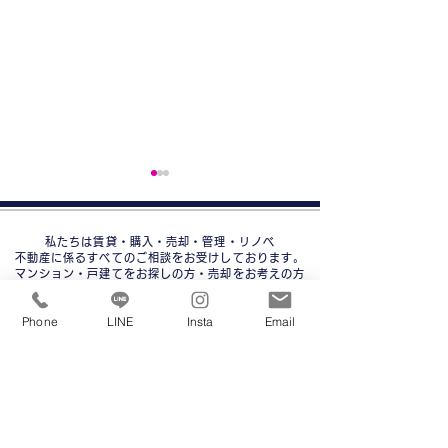
私たちは賃貸・購入・売却・管理・リノベ
不動産に係るすべてのご相談をお受けしております。
マンション・戸建てをお探しの方・売却をお考えの方
どんなことでも構いませんのでお気軽にご連絡ください。
理想の住まいを見つけましょう☆
Phone
LINE
Insta
Email
売れるかわからない家も
家を高く売る５
買取可能！不動産売却に
訣！不動産のプ
ホーム
賃貸物件
購入物件
悩む方への解決策
る成功のポイン
売りたい
大正区一覧
大正区一覧
人気の新築・築浅
港区一覧
売却査定無料