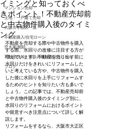
イミングと知っておくべ
マンション売却
きポイント！不動産売却前
土地・一戸建て売却
と中古物件購入後のタイミ
大阪市学校区一覧
ング
不動産購入/住宅ローン
不動産を売却する際や中古物件を購入
空き家/相続
する際、水回りの改修に注目する方が
不動産売却・買取の無料査定はこちら
増えています。不動産を売り出す前に
水回りだけをきれいにリフォームした
ブログ
いと考えている方や、中古物件を購入
した後に水回りを上手にリフォームす
るためのヒントを知りたい方も多いで
しょう。この記事では、不動産売却前
と中古物件購入後のタイミング別に、
水回りのリフォームにおけるポイント
や留意すべき注意点について詳しく解
説します。 
リフォームをするなら、大阪市大正区