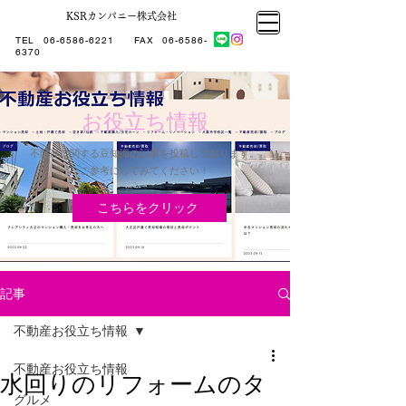
KSRカンパニー株式会社
大阪市大正区不動産売却
KSRカンパニー㈱STELLA不動産
大阪市大正区不動産売却
大阪市大正区不動産売却
TEL
06-6586-6221
​ FAX
06-6586-
KSRカンパニー㈱STELLA不動産
6370
お役立ち情報
不動産に関する豆知識の記事を投稿しております。
​ご参考にしてみてください！
こちらをクリック
記事
不動産お役立ち情報
不動産お役立ち情報
水回りのリフォームのタ
グルメ