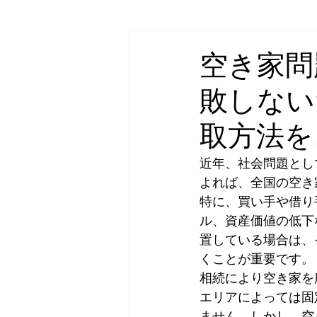
空き家/相続
不動産売却・買取
空き家問
敗しない
取方法を
近年、社会問題とし
よれば、全国の空き家
特に、買い手や借り
ル、資産価値の低下
置している場合は、
くことが重要です。 
相続により空き家を
エリアによっては固
ません。しかし、空