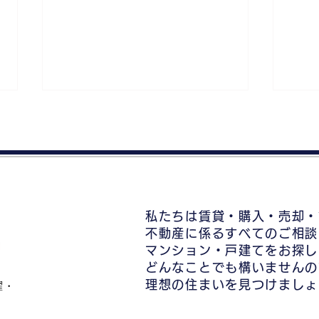
私たちは賃貸・購入・売却・
売れるかわからない家も買取
家を
不動産に係るすべてのご相談
可能！不動産売却に悩む方へ
動産
マンション・戸建てをお探し
の解決策
イン
どんなことでも構いませんの
理想の住まいを見つけましょ
曜・