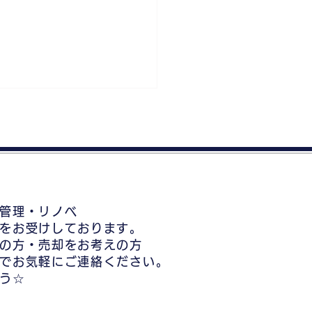
管理・リノベ
高く売る５つの秘訣！不
をお受けしております。
のプロが教える成功のポ
の方・売却をお考えの方
ト
でお気軽にご連絡ください。
う☆