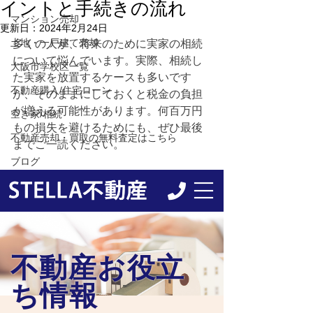
イントと手続きの流れ
マンション売却
更新日：
2024年2月24日
土地・一戸建て売却
多くの人が、将来のために実家の相続
について悩んでいます。実際、相続し
大阪市学校区一覧
た実家を放置するケースも多いです
不動産購入/住宅ローン
が、そのままにしておくと税金の負担
が増える可能性があります。何百万円
空き家/相続
もの損失を避けるためにも、ぜひ最後
不動産売却・買取の無料査定はこちら
までご一読ください。
ブログ