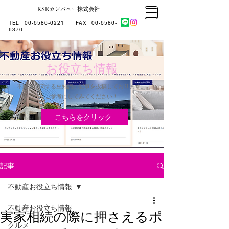
KSRカンパニー株式会社
大阪市大正区不動産売却
KSRカンパニー㈱STELLA不動産
大阪市大正区不動産売却
大阪市大正区不動産売却
TEL
06-6586-6221
​ FAX
06-6586-
KSRカンパニー㈱STELLA不動産
6370
お役立ち情報
不動産に関する豆知識の記事を投稿しております。
​ご参考にしてみてください！
こちらをクリック
記事
不動産お役立ち情報
不動産お役立ち情報
実家相続の際に押さえるポ
グルメ