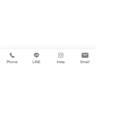
Phone
LINE
Insta
Email
私たちは賃貸・購入・売却・管理・リノベ
不動産に係るすべてのご相談をお受けしております。
マンション・戸建てをお探しの方・売却をお考えの方
どんなことでも構いませんのでお気軽にご連絡ください。
理想の住まいを見つけましょう☆
空き家の劣化要因とその
相続した実家の
影響、適切な管理手法に
題：管理と解決
ホーム
賃貸物件
購入物件
ついて
ント
売りたい
大正区一覧
大正区一覧
人気の新築・築浅
港区一覧
売却査定無料