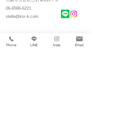
06-6586-6221
stella@ksr-k.com
Phone
LINE
Insta
Email
私たちは賃貸・購入・売却・管理・リノベ
不動産に係るすべてのご相談をお受けしております。
マンション・戸建てをお探しの方・売却をお考えの方
どんなことでも構いませんのでお気軽にご連絡ください。
理想の住まいを見つけましょう☆
ホーム
賃貸物件
購入物件
売りたい
大正区一覧
大正区一覧
人気の新築・築浅
港区一覧
売却査定無料
分譲マンション
女性限定
お問合せ
一人暮らし向け
中古戸建て