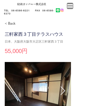
KSRカンパニー株式会社
大阪市大正区不動産売却
KSRカンパニー㈱STELLA不動産
大阪市大正区不動産売却
大阪市大正区不動産売却
TEL
06-6586-6221
​ FAX
06-6586-
KSRカンパニー㈱STELLA不動産
6370
< Back
三軒家西３丁目テラスハウス
日本、大阪府大阪市大正区三軒家西３丁目
55,000円