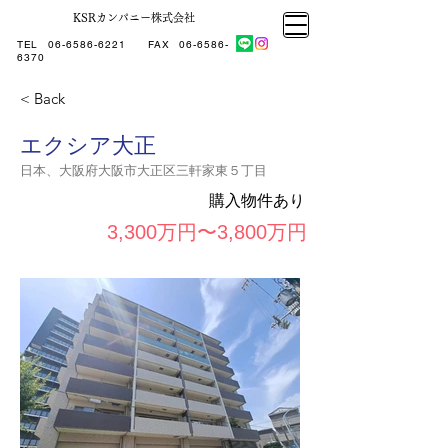
KSRカンパニー株式会社
大阪市大正区不動産売却
KSRカンパニー㈱STELLA不動産
大阪市大正区不動産売却
大阪市大正区不動産売却
TEL
06-6586-6221
​ FAX
06-6586-
KSRカンパニー㈱STELLA不動産
6370
< Back
エクシア大正
日本、大阪府大阪市大正区三軒家東５丁目
購入物件あり
3,300万円〜3,800万円