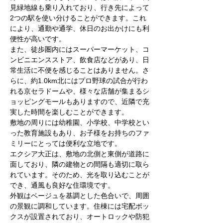
見緑地線も乗り入れており、行き先によって
2つの駅を使い分けることができます。これ
により、通勤や通学、休日のお出かけにも利
便性が高いです。
また、徒歩圏内にはスーパーマーケット、コ
ンビニエンスストア、飲食店などがあり、日
常生活に不便を感じることはありません。さ
らに、約1.0km北にはプロ野球の試合が行わ
れる京セラドームや、様々な店舗が集まるシ
ョッピングモールもありますので、近隣で充
実した時間を楽しむことができます。
敷地の周りには幼稚園、小学校、中学校とい
った教育施設もあり、お子様をお持ちのファ
ミリーにとっては便利な立地です。
エクシア大正は、敷地の北側と東側が道路に
面しており、隣の建物との間隔も適切に取ら
れています。そのため、光を取り込むことが
でき、通風も良好な住環境です。
外観はベージュを基調とした色合いで、周囲
の景観に調和しています。住棟には宅配ボッ
クスが設置されており、オートロックや防犯