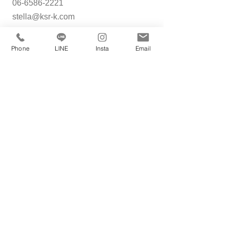
06-6586-2221
stella@ksr‐k.com
ご購入を検討の方へ ↓
Phone
LINE
Insta
Email
内覧・購入ご相談はこちら
ご売却をお考えの方へ ↓
無料売却査定はこちら
私たちは賃貸・購入・売却・管理・リノベ
不動産に係るすべてのご相談をお受けしております。
マンション・戸建てをお探しの方・売却をお考えの方
どんなことでも構いませんのでお気軽にご連絡ください。
理想の住まいを見つけましょう☆
ホーム
賃貸物件
購入物件
売りたい
大正区一覧
大正区一覧