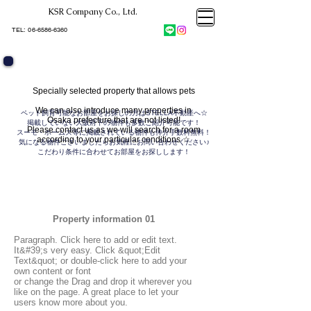
KSR Company Co., Ltd.​
大阪市大正区不動産売却
KSRカンパニー㈱STELLA不動産
大阪市大正区不動産売却
​TEL:
06-6586-6360
大阪市大正区不動産売却
KSRカンパニー㈱STELLA不動産
Specially selected property that allows pets
We can also introduce many properties in
ペット飼育可能なお部屋をお探しの方はSTELLA不動産へ☆
Osaka prefecture that are not listed!
掲載していない大阪府下の物件も多数ご紹介可能です！
Please contact us as we will search for a room
スーモ・ホームズ等に掲載されている物件も
仲介手数料無料！
according to your particular conditions ☆
気になる物件ございましたらお気軽にお問い合わせください♪
こだわり条件に合わせてお部屋をお探しします！
Property information 01
Paragraph. Click here to add or edit text.
It&#39;s very easy. Click &quot;Edit
Text&quot; or double-click here to add your
own content or font
or change the Drag and drop it wherever you
like on the page. A great place to let your
users know more about you.