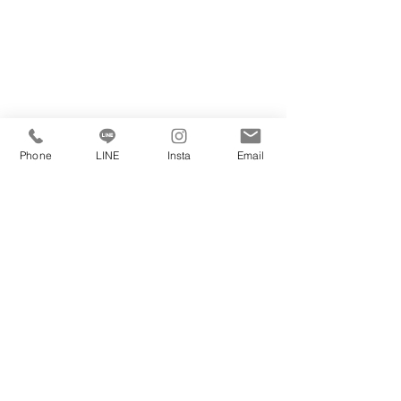
Phone
LINE
Insta
Email
私たちは賃貸・購入・売却・管理・リノベ
不動産に係るすべてのご相談をお受けしております。
マンション・戸建てをお探しの方・売却をお考えの方
どんなことでも構いませんのでお気軽にご連絡ください。