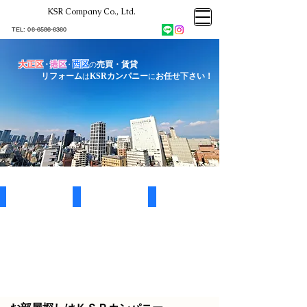
KSR Company Co., Ltd.​
大阪市大正区不動産売却
KSRカンパニー㈱STELLA不動産
大阪市大正区不動産売却
​TEL:
06-6586-6360
大阪市大正区不動産売却
KSRカンパニー㈱STELLA不動産
大正
区
・
港
区
・
西区
売買・賃貸
の
​
リフォーム
KSRカンパニー
お任せ下さい！
は
に
売却・買取査定はこちら
大正区分譲マンション一覧はこちら
港区分譲マンション一覧はこちら