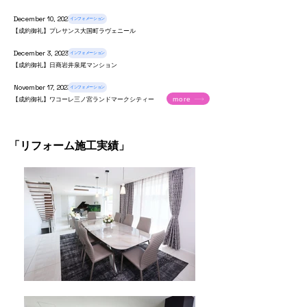
December 10, 2023
インフォメーション
【成約御礼】プレサンス大国町ラヴェニール
December 3, 2023
インフォメーション
【成約御礼】日商岩井泉尾マンション
November 17, 2023
インフォメーション
more
【成約御礼】ワコーレ三ノ宮ランドマークシティー
「リフォーム施工実績」