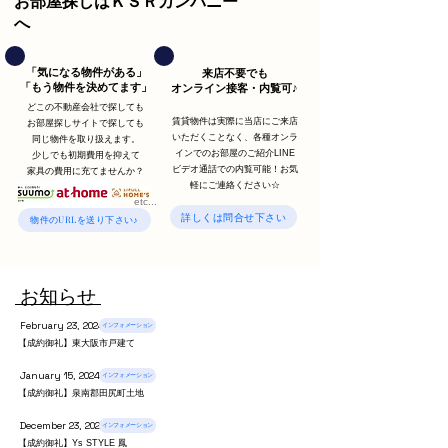
お部屋探しはＫＳＲカンパニー
へ
「気になる物件がある」
来店不要でも
「もう物件を決めてます」
オンライン接客・内覧可♪
どこの不動産会社で探しても
​賃貸物件は
実際に当店にご来店
お部屋探しサイトで探しても
いただくことなく、
各種オンラ
同じ物件を取り扱えます。
インでのお部屋の
ご紹介LINE
少しでも初期費用を抑えて
ビデオ通話での内覧可能！
お気
家具の費用に充てませんか？
軽にご連絡くだ
さい☆
etc...​
詳しくは問合せ下さい
物件のURLを送り下さい♪
​ お知らせ
February 23, 2024
インフォメーション
【成約御礼】東大阪市戸建て
January 15, 2024
インフォメーション
【成約御礼】泉南郡田尻町土地
December 23, 2023
インフォメーション
【成約御礼】Ys STYLE 鳳