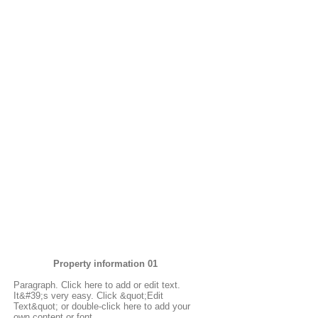
Property information 01
Paragraph. Click here to add or edit text.
It&#39;s very easy. Click &quot;Edit
Text&quot; or double-click here to add your
own content or font