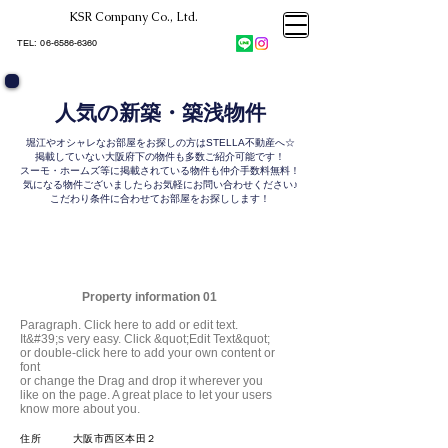
KSR Company Co., Ltd.​
大阪市大正区不動産売却
KSRカンパニー㈱STELLA不動産
大阪市大正区不動産売却
​TEL:
06-6586-6360
大阪市大正区不動産売却
KSRカンパニー㈱STELLA不動産
人気の新築・築浅物件
堀江やオシャレなお部屋をお探しの方はSTELLA不動産へ☆
掲載していない大阪府下の物件も多数ご紹介可能です！
スーモ・ホームズ等に掲載されている物件も
仲介手数料無料！
気になる物件ございましたらお気軽にお問い合わせください♪
こだわり条件に合わせてお部屋をお探しします！
Property information 01
Paragraph. Click here to add or edit text.
It&#39;s very easy. Click &quot;Edit Text&quot;
or double-click here to add your own content or
font
or change the Drag and drop it wherever you
like on the page. A great place to let your users
know more about you.
​住所 大阪市西区本田２