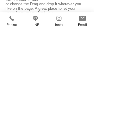
or change the Drag and drop it wherever you
like on the page. A great place to let your
users know more about you.
​住所 大阪市西区北堀江１
Phone
LINE
Insta
Email
交通 地下鉄四つ橋線/四ツ橋駅 歩1分
地下鉄長堀鶴見緑地線/西大橋駅 歩2分
築年数 2022年3月
階数 13階建て
​構造 鉄筋コンクリート造
大正区物件はこちら