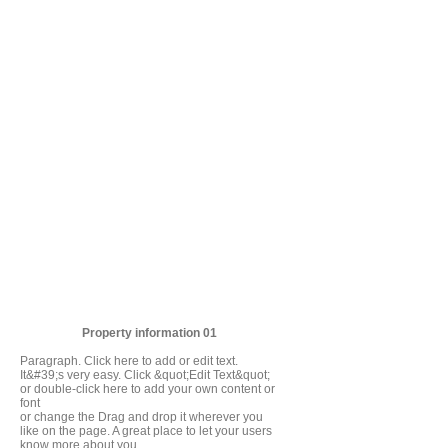
Property information 01
Paragraph. Click here to add or edit text.
It&#39;s very easy. Click &quot;Edit Text&quot;
or double-click here to add your own content or
font
or change the Drag and drop it wherever you
like on the page. A great place to let your users
know more about you.