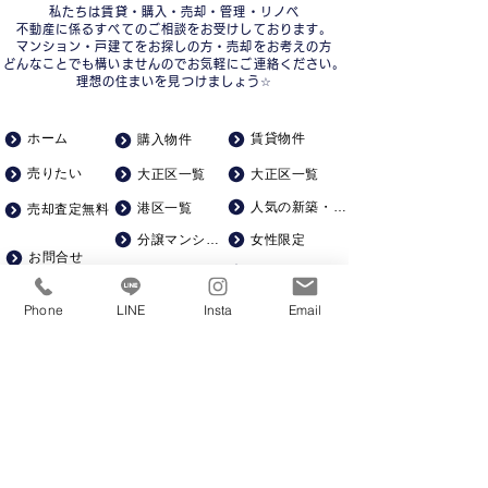
私たちは賃貸・購入・売却・管理・リノベ
不動産に係るすべてのご相談をお受けしております。
マンション・戸建てをお探しの方・売却をお考えの方
どんなことでも構いませんのでお気軽にご連絡ください。
理想の住まいを見つけましょう☆
ホーム
賃貸物件
購入物件
売りたい
大正区一覧
大正区一覧
人気の新築・築浅
港区一覧
売却査定無料
分譲マンション
女性限定
お問合せ
一人暮らし向け
中古戸建て
会社概要
ゆったり広め
土地
Phone
LINE
Insta
Email
求人募集
一棟マンション
ペット飼育可
駅徒歩５分以内
賃貸仲介手数料０
KSRカンパニー株式会社​
​建設
06-6586-6360