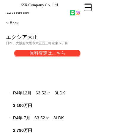
KSR Company Co., Ltd.​
大阪市大正区不動産売却
KSRカンパニー㈱STELLA不動産
大阪市大正区不動産売却
​TEL:
06-6586-6360
大阪市大正区不動産売却
KSRカンパニー㈱STELLA不動産
< Back
エクシア大正
日本、大阪府大阪市大正区三軒家東５丁目
無料査定はこちら
売却成約事例
・ R4年12月　
63.52㎡　
3LDK
3,100万円
・ R4年 7月　
63.52㎡　
3LDK
2,790万円