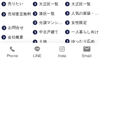
売りたい
大正区一覧
大正区一覧
人気の新築・築浅
港区一覧
売却査定無料
分譲マンション
女性限定
お問合せ
一人暮らし向け
中古戸建て
会社概要
ゆったり広め
土地
求人募集
一棟マンション
ペット飼育可
Phone
LINE
Insta
Email
駅徒歩５分以内
賃貸仲介手数料０
KSRカンパニー株式会社​
​建設
06-6586-6360
不動産
06-6586-6221
大阪市大正区三軒家西3-7-6
営業時間１０～１９時​ 定休日：水曜・不定休