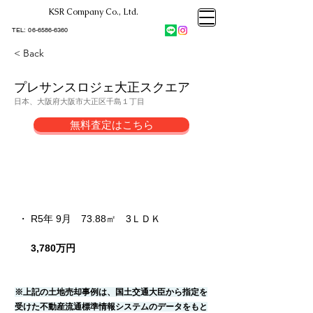
KSR Company Co., Ltd.​
大阪市大正区不動産売却
KSRカンパニー㈱STELLA不動産
大阪市大正区不動産売却
​TEL:
06-6586-6360
大阪市大正区不動産売却
KSRカンパニー㈱STELLA不動産
< Back
プレサンスロジェ大正スクエア
日本、大阪府大阪市大正区千島１丁目
無料査定はこちら
売却成約事例
・ R5年 9月　73.88㎡
　3
ＬＤＫ
3,780万円
※上記の土地売却事例は、国土交通大臣から指定を
受けた不動産流通標準情報システムのデータをもと