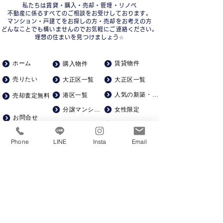
私たちは賃貸・購入・売却・管理・リノベ
不動産に係るすべてのご相談をお受けしております。
マンション・戸建てをお探しの方・売却をお考えの方
どんなことでも構いませんのでお気軽にご連絡ください。
理想の住まいを見つけましょう☆
ホーム
賃貸物件
購入物件
売りたい
大正区一覧
大正区一覧
人気の新築・築浅
港区一覧
売却査定無料
分譲マンション
女性限定
お問合せ
一人暮らし向け
中古戸建て
会社概要
ゆったり広め
土地
Phone
LINE
Insta
Email
求人募集
一棟マンション
ペット飼育可
駅徒歩５分以内
賃貸仲介手数料０
KSRカンパニー株式会社​
​建設
06-6586-6360