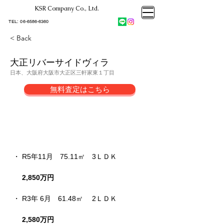
KSR Company Co., Ltd.​
大阪市大正区不動産売却
KSRカンパニー㈱STELLA不動産
大阪市大正区不動産売却
​TEL:
06-6586-6360
大阪市大正区不動産売却
KSRカンパニー㈱STELLA不動産
< Back
大正リバーサイドヴィラ
日本、大阪府大阪市大正区三軒家東１丁目
無料査定はこちら
売却成約事例
・ R5年11月　75.11㎡
　3
ＬＤＫ
2,850万円
・ R3年 6月　61.48㎡ 　2ＬＤＫ
2,580万円