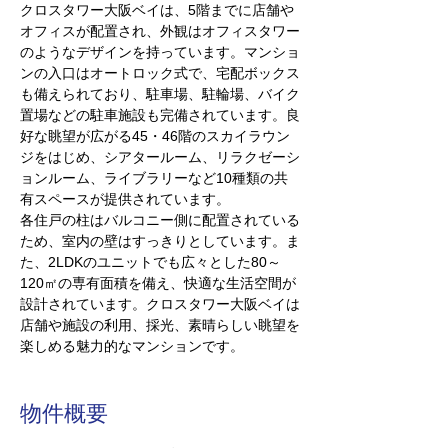
クロスタワー大阪ベイは、5階までに店舗や
オフィスが配置され、外観はオフィスタワー
のようなデザインを持っています。マンショ
ンの入口はオートロック式で、宅配ボックス
も備えられており、駐車場、駐輪場、バイク
置場などの駐車施設も完備されています。
良
好な眺望が広がる45・46階のスカイラウン
ジをはじめ、シアタールーム、リラクゼーシ
ョンルーム、ライブラリーなど
10
種類の共
有スペースが提供されています。
各住戸の柱はバルコニー側に配置されている
ため、室内の壁はすっきりとしています。ま
た、2LDKのユニットでも広々とした80～
120㎡の専有面積を備え、快適な生活空間が
設計されています。クロスタワー大阪ベイは
店舗や施設の利用、採光、素晴らしい眺望を
楽しめる魅力的なマンションです。
物件概要