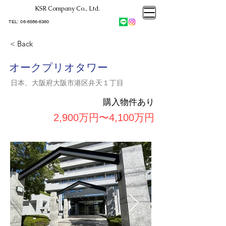
KSR Company Co., Ltd.​
大阪市大正区不動産売却
KSRカンパニー㈱STELLA不動産
大阪市大正区不動産売却
​TEL:
06-6586-6360
大阪市大正区不動産売却
KSRカンパニー㈱STELLA不動産
< Back
オークプリオタワー
日本、大阪府大阪市港区弁天１丁目
購入物件あり
2,900万円〜4,100万円