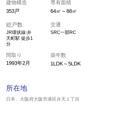
建物構造
専有面積
353戸
64㎡～88㎡
総戸数
交通
JR環状線:弁
SRC一部RC
天町駅 徒歩1
分
間取り
築年数
1993年2月
1LDK～5LDK
所在地
日本、大阪府大阪市港区弁天１丁目