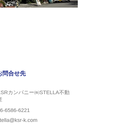
お問合せ先
KSRカンパニー㈱STELLA不動
産
6-6586-6221
tella@ksr-k.com