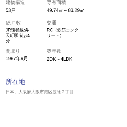
建物構造
専有面積
53戸
49.74㎡～83.29㎡
総戸数
交通
JR環状線:弁
RC（鉄筋コンク
天町駅 徒歩5
リート）
分
間取り
築年数
1987年9月
2DK～4LDK
所在地
日本、大阪府大阪市港区波除２丁目