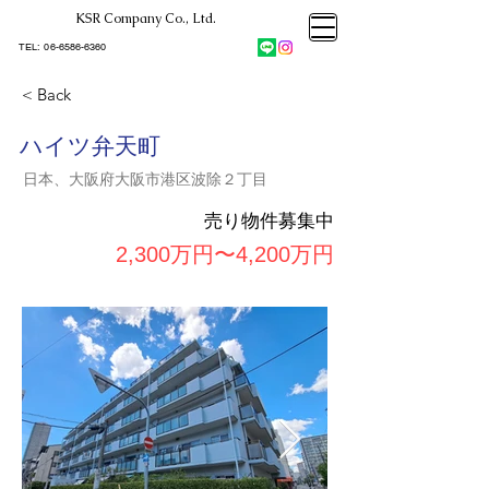
KSR Company Co., Ltd.​
大阪市大正区不動産売却
KSRカンパニー㈱STELLA不動産
大阪市大正区不動産売却
​TEL:
06-6586-6360
大阪市大正区不動産売却
KSRカンパニー㈱STELLA不動産
< Back
ハイツ弁天町
日本、大阪府大阪市港区波除２丁目
売り物件募集中
2,300万円〜4,200万円