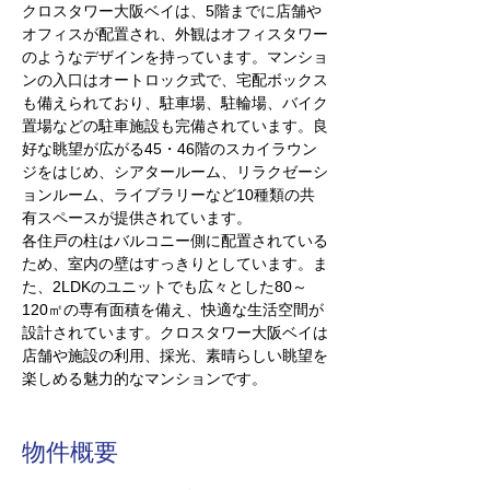
クロスタワー大阪ベイは、5階までに店舗や
オフィスが配置され、外観はオフィスタワー
のようなデザインを持っています。マンショ
ンの入口はオートロック式で、宅配ボックス
も備えられており、駐車場、駐輪場、バイク
置場などの駐車施設も完備されています。
良
好な眺望が広がる45・46階のスカイラウン
ジをはじめ、シアタールーム、リラクゼーシ
ョンルーム、ライブラリーなど
10
種類の共
有スペースが提供されています。
各住戸の柱はバルコニー側に配置されている
ため、室内の壁はすっきりとしています。ま
た、2LDKのユニットでも広々とした80～
120㎡の専有面積を備え、快適な生活空間が
設計されています。クロスタワー大阪ベイは
店舗や施設の利用、採光、素晴らしい眺望を
楽しめる魅力的なマンションです。
物件概要