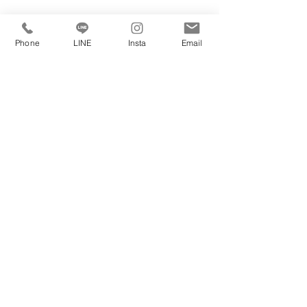
ご購入を検討の方へ ↓
内覧・購入ご相談はこちら
Phone
LINE
Insta
Email
ご売却をお考えの方へ ↓
無料売却査定はこちら
私たちは賃貸・購入・売却・管理・リノベ
不動産に係るすべてのご相談をお受けしております。
マンション・戸建てをお探しの方・売却をお考えの方
どんなことでも構いませんのでお気軽にご連絡ください。
理想の住まいを見つけましょう☆
ホーム
賃貸物件
購入物件
売りたい
大正区一覧
大正区一覧
人気の新築・築浅
港区一覧
売却査定無料
分譲マンション
女性限定