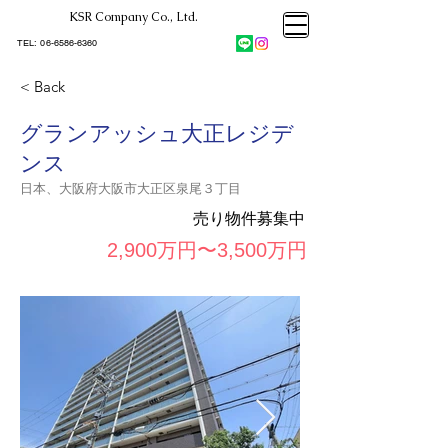
KSR Company Co., Ltd.​
大阪市大正区不動産売却
KSRカンパニー㈱STELLA不動産
大阪市大正区不動産売却
​TEL:
06-6586-6360
大阪市大正区不動産売却
KSRカンパニー㈱STELLA不動産
< Back
グランアッシュ大正レジデ
ンス
日本、大阪府大阪市大正区泉尾３丁目
売り物件募集中
2,900万円〜3,500万円