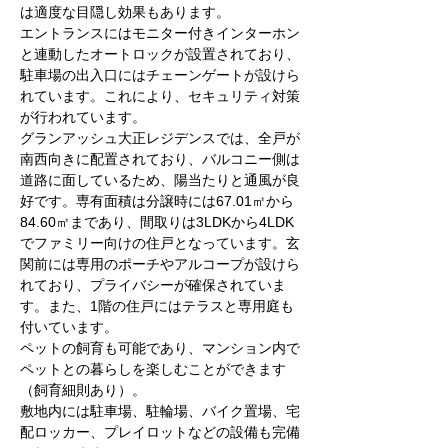
は適度な目隠し効果もあります。
エントランスにはモニター付きインターホン
と連動したオートロックが設置されており、
駐車場の出入口にはチェーンゲートが設けら
れています。これにより、セキュリティ対策
が行われています。
グランアッシュ大正レジデンスでは、全戸が
南西向きに配置されており、バルコニー側は
道路に面しているため、陽当たりと通風が良
好です。専有面積は分譲時には67.01㎡から
84.60㎡まであり、間取りは3LDKから4LDK
でファミリー向けの住戸となっています。玄
関前には専用のポーチやアルコープが設けら
れており、プライバシーが確保されていま
す。また、1階の住戸にはテラスと専用庭も
付いています。
ペットの飼育も可能であり、マンション内で
ペットとの暮らしを楽しむことができます
（飼育細則あり）。
敷地内には駐車場、駐輪場、バイク置場、宅
配ロッカー、プレイロットなどの設備も完備