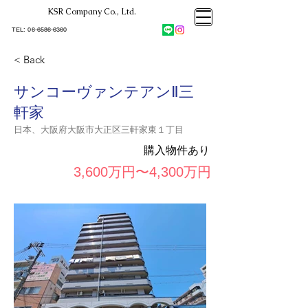
KSR Company Co., Ltd.​
大阪市大正区不動産売却
KSRカンパニー㈱STELLA不動産
大阪市大正区不動産売却
​TEL:
06-6586-6360
大阪市大正区不動産売却
KSRカンパニー㈱STELLA不動産
< Back
サンコーヴァンテアンⅡ三
軒家
日本、大阪府大阪市大正区三軒家東１丁目
購入物件あり
3,600万円〜4,300万円