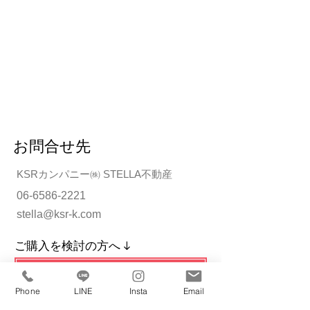
お問合せ先
KSRカンパニー㈱ STELLA不動産
06-6586-2221
stella@ksr‐k.com
ご購入を検討の方へ ↓
内覧・購入ご相談はこちら
Phone
LINE
Insta
Email
ご売却をお考えの方へ ↓