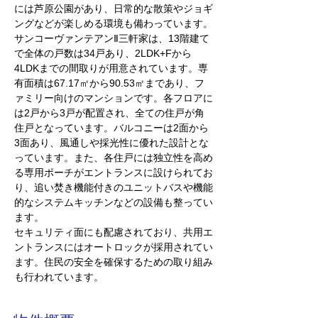
には芦原公園があり、日常的な散策やジョギ
ングなどが楽しめる環境も備わっています。
サンコーヴァンテアンⅡ三軒家は、13階建て
で全体の戸数は34戸あり、2LDK+Fから
4LDKまでの間取りが用意されています。専
有面積は67.17㎡から90.53㎡まであり、フ
ァミリー向けのマンションです。各フロアに
は2戸から3戸が配置され、全ての住戸が角
住戸となっています。バルコニーは2面から
3面あり、風通しや採光性に優れた設計とな
っています。また、各住戸には独立性を高め
る専用ポーチがエントランスに設けられてお
り、追い焚き機能付きのユニットバスや機能
的なシステムキッチンなどの設備も整ってい
ます。
セキュリティ面にも配慮されており、共用エ
ントランスにはオートロックが採用されてい
ます。住民の安全を確保するための取り組み
も行われています。