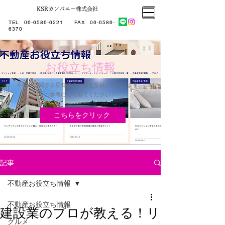
KSRカンパニー株式会社
大阪市大正区不動産売却
KSRカンパニー㈱STELLA不動産
大阪市大正区不動産売却
大阪市大正区不動産売却
TEL
06-6586-6221
​ FAX
06-6586-
KSRカンパニー㈱STELLA不動産
6370
お役立ち情報
不動産に関する豆知識の記事を投稿しております。
​ご参考にしてみてください！
こちらをクリック
記事
不動産お役立ち情報
不動産お役立ち情報
建設業のプロが教える！リ
グルメ