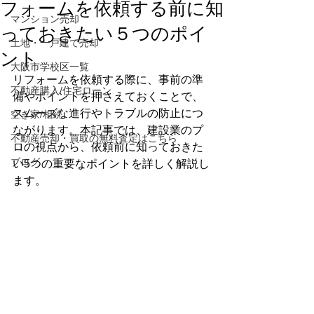
フォームを依頼する前に知
マンション売却
っておきたい５つのポイ
土地・一戸建て売却
ント
大阪市学校区一覧
リフォームを依頼する際に、事前の準
不動産購入/住宅ローン
備やポイントを押さえておくことで、
スムーズな進行やトラブルの防止につ
空き家/相続
ながります。本記事では、建設業のプ
不動産売却・買取の無料査定はこちら
ロの視点から、依頼前に知っておきた
ブログ
い5つの重要なポイントを詳しく解説し
ます。