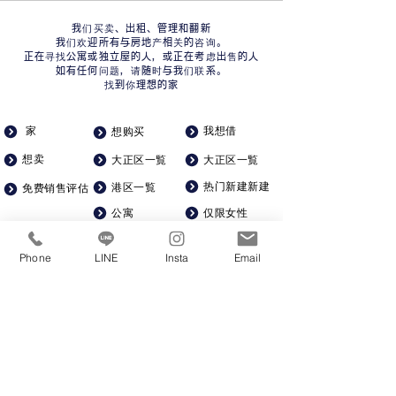
我们买卖、出租、管理和翻新
我们欢迎所有与房地产相关的咨询。
正在寻找公寓或独立屋的人，或正在考虑出售的人
如有任何问题，请随时与我们联系。
找到你理想的家
家
我想借
想购买
想卖
大正区一覧
大正区一覧
热门新建新建
港区一覧
免费销售评估
公寓
仅限女性
查询
对于单身人士
二手独立屋
公司简介
Phone
LINE
Insta
Email
宽敞宽敞
土地
招聘
一棟マンション
可带宠物
从车站步行5分钟以内
一站式装修
KSR株式会社​
​星泰地产