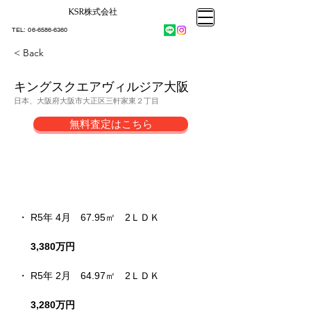
KSR株式会社​
大阪市大正区不動産売却
KSRカンパニー㈱STELLA不動産
大阪市大正区不動産売却
​TEL:
06-6586-6360
大阪市大正区不動産売却
KSRカンパニー㈱STELLA不動産
< Back
キングスクエアヴィルジア大阪
日本、大阪府大阪市大正区三軒家東２丁目
無料査定はこちら
売却成約事例
・ R5年 4月　67.95㎡
　2
ＬＤＫ
3,380万円
・ R5年 2月　64.97㎡　2ＬＤＫ
3,280万円