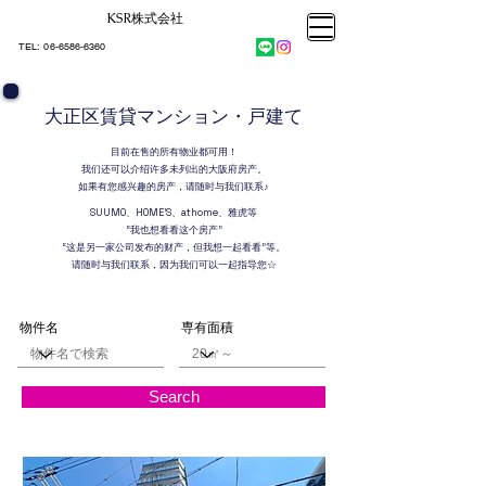
KSR株式会社​
大阪市大正区不動産売却
KSRカンパニー㈱STELLA不動産
大阪市大正区不動産売却
​TEL:
06-6586-6360
大阪市大正区不動産売却
KSRカンパニー㈱STELLA不動産
大正区賃貸マンション・戸建て
目前在售的所有物业都可用！
我们还可以介绍许多未列出的大阪府房产。
如果有您感兴趣的房产，请随时与我们联系♪
SUUMO、HOME'S、athome、雅虎等
“我也想看看这个房产”
“这是另一家公司发布的财产，但我想一起看看”等。
请随时与我们联系，因为我们可以一起指导您☆
物件名
専有面積
Search