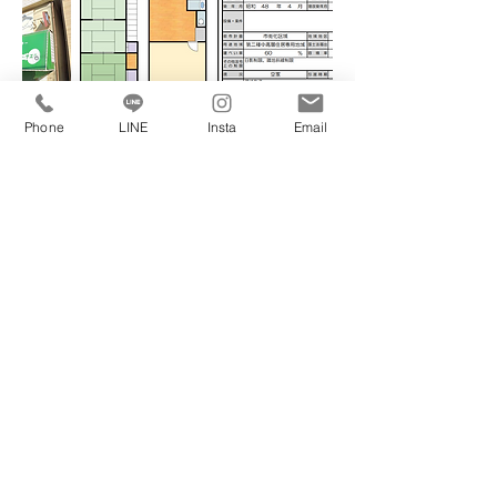
Phone
LINE
Insta
Email
羽曳野市高鷲９
８００万円
3DK+店舗
間取り
+倉庫
土地面積
67.08m2
​建物面積
85.08m2