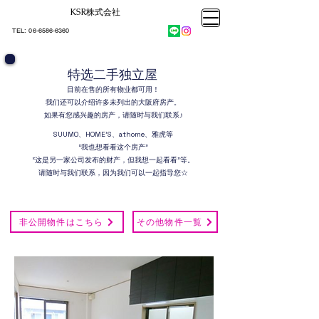
KSR株式会社​
大阪市大正区不動産売却
KSRカンパニー㈱STELLA不動産
大阪市大正区不動産売却
​TEL:
06-6586-6360
大阪市大正区不動産売却
KSRカンパニー㈱STELLA不動産
特选二手独立屋
目前在售的所有物业都可用！
我们还可以介绍许多未列出的大阪府房产。
如果有您感兴趣的房产，请随时与我们联系♪
SUUMO、HOME'S、athome、雅虎等
“我也想看看这个房产”
“这是另一家公司发布的财产，但我想一起看看”等。
请随时与我们联系，因为我们可以一起指导您☆
非公開物件はこちら
その他物件一覧