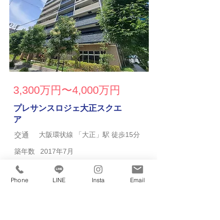
3,300万円〜4,000万円
プレサンスロジェ大正スクエ
ア
交通
大阪環状線 「大正」駅 徒歩15分
築年数
2017年7月
総戸数
56戸
Phone
LINE
Insta
Email
売り物件募集中