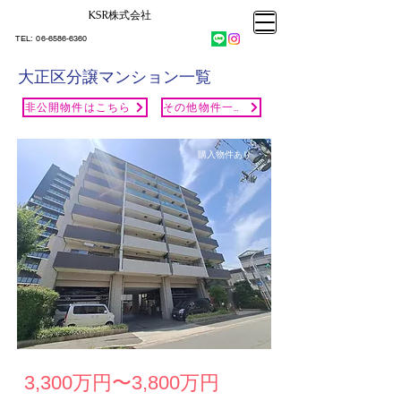
KSR株式会社​
大阪市大正区不動産売却
KSRカンパニー㈱STELLA不動産
大阪市大正区不動産売却
​TEL:
06-6586-6360
大阪市大正区不動産売却
KSRカンパニー㈱STELLA不動産
大正区分譲マンション一覧
非公開物件はこちら
その他物件一覧
購入物件あり
3,300万円〜3,800万円