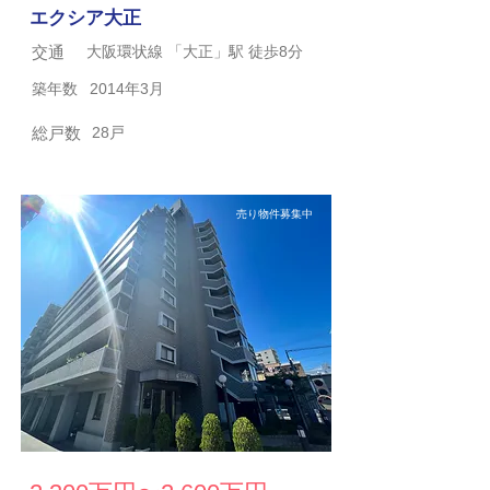
エクシア大正
交通
大阪環状線 「大正」駅 徒歩8分
築年数
2014年3月
総戸数
28戸
売り物件募集中