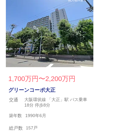
購入物件あり
1,700万円〜2,200万円
グリーンコーポ大正
交通
大阪環状線 「大正」駅 バス乗車
18分 停歩8分
築年数
1990年6月
総戸数
157戸