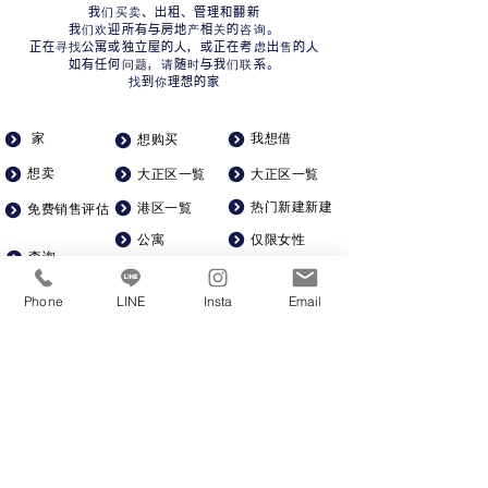
我们买卖、出租、管理和翻新
我们欢迎所有与房地产相关的咨询。
正在寻找公寓或独立屋的人，或正在考虑出售的人
如有任何问题，请随时与我们联系。
找到你理想的家
家
我想借
想购买
想卖
大正区一覧
大正区一覧
热门新建新建
港区一覧
免费销售评估
公寓
仅限女性
查询
对于单身人士
二手独立屋
公司简介
Phone
LINE
Insta
Email
宽敞宽敞
土地
招聘
一棟マンション
可带宠物
从车站步行5分钟以内
一站式装修
KSR株式会社​
​星泰地产
​建筑
06-6586-6360