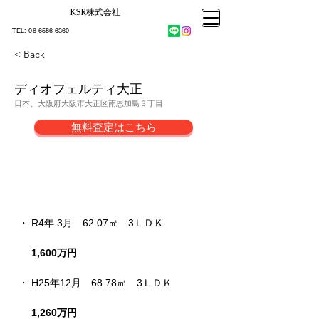
KSR株式会社​
大阪市大正区不動産売却
KSRカンパニー㈱STELLA不動産
大阪市大正区不動産売却
​TEL:
06-6586-6360
大阪市大正区不動産売却
KSRカンパニー㈱STELLA不動産
< Back
ディオフェルティ大正
日本、大阪府大阪市大正区南恩加島３丁目
無料査定はこちら
売却成約事例
・ R4年 3月　62.07㎡
3ＬＤＫ
1,600万円
・ H25年12月　68.78㎡　3ＬＤＫ
1,260万円