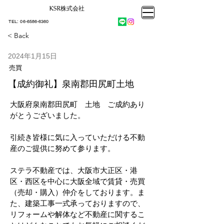
KSR株式会社​
大阪市大正区不動産売却
KSRカンパニー㈱STELLA不動産
大阪市大正区不動産売却
​TEL:
06-6586-6360
大阪市大正区不動産売却
KSRカンパニー㈱STELLA不動産
< Back
2024年1月15日
売買
【成約御礼】泉南郡田尻町土地
大阪府泉南郡田尻町
　土地　ご成約あり
がとうございました。
引続き皆様に気に入っていただける不動
産のご提供に努めて参ります。
ステラ不動産では、大阪市大正区・港
区・西区を中心に大阪全域で賃貸・売買
（売却・購入）仲介をしております。ま
た、建築工事一式承っておりますので、
リフォームや解体など不動産に関するこ