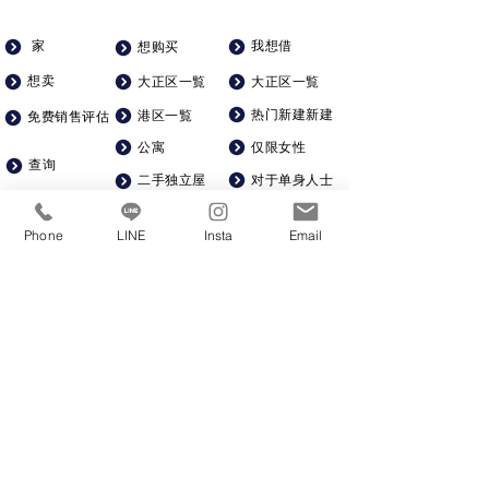
家
我想借
想购买
想卖
大正区一覧
大正区一覧
热门新建新建
港区一覧
免费销售评估
公寓
仅限女性
查询
对于单身人士
二手独立屋
公司简介
宽敞宽敞
土地
招聘
Phone
LINE
Insta
Email
一棟マンション
可带宠物
从车站步行5分钟以内
一站式装修
KSR株式会社​
​星泰地产
​建筑
06-6586-6360
房地产
06-6536-0672
大阪市西区北堀江1-1-7​四桥日精大厦
营业时间10:00～19:00​休息日：周三及不定期休息