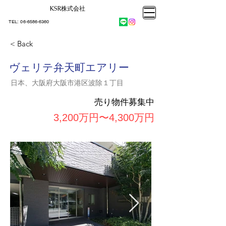
KSR株式会社​
大阪市大正区不動産売却
KSRカンパニー㈱STELLA不動産
大阪市大正区不動産売却
​TEL:
06-6586-6360
大阪市大正区不動産売却
KSRカンパニー㈱STELLA不動産
< Back
ヴェリテ弁天町エアリー
日本、大阪府大阪市港区波除１丁目
売り物件募集中
3,200万円〜4,300万円