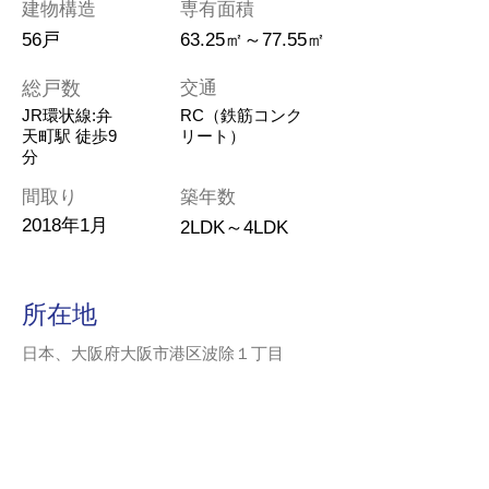
建物構造
専有面積
56戸
63.25㎡～77.55㎡
総戸数
交通
JR環状線:弁
RC（鉄筋コンク
天町駅 徒歩9
リート）
分
間取り
築年数
2018年1月
2LDK～4LDK
所在地
日本、大阪府大阪市港区波除１丁目