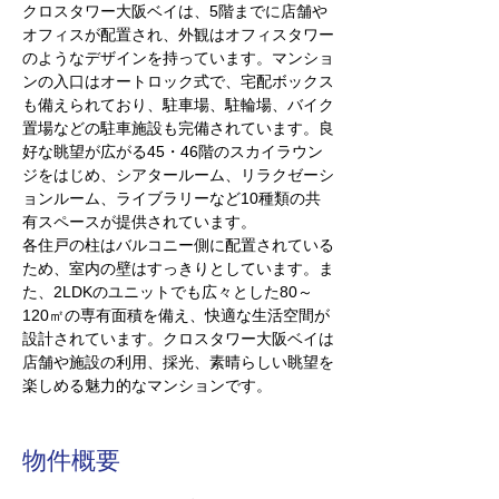
クロスタワー大阪ベイは、5階までに店舗や
オフィスが配置され、外観はオフィスタワー
のようなデザインを持っています。マンショ
ンの入口はオートロック式で、宅配ボックス
も備えられており、駐車場、駐輪場、バイク
置場などの駐車施設も完備されています。
良
好な眺望が広がる45・46階のスカイラウン
ジをはじめ、シアタールーム、リラクゼーシ
ョンルーム、ライブラリーなど
10
種類の共
有スペースが提供されています。
各住戸の柱はバルコニー側に配置されている
ため、室内の壁はすっきりとしています。ま
た、2LDKのユニットでも広々とした80～
120㎡の専有面積を備え、快適な生活空間が
設計されています。クロスタワー大阪ベイは
店舗や施設の利用、採光、素晴らしい眺望を
楽しめる魅力的なマンションです。
物件概要