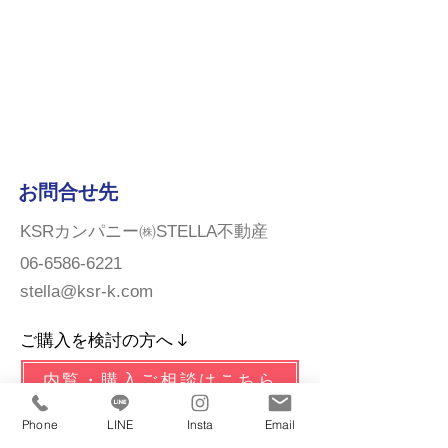
お問合せ先
KSRカンパニー㈱STELLA不動産
06-6586-6221
stella@ksr-k.com
ご購入を検討の方へ ↓
内覧・購入ご相談はこちら
Phone
LINE
Insta
Email
ご売却をお考えの方へ ↓